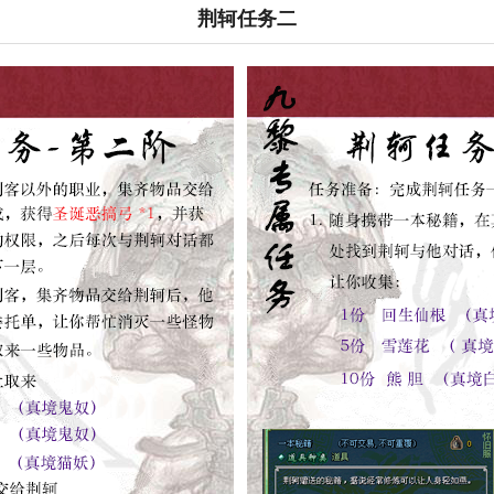
荆轲任务二