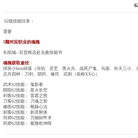
62
级技能任务：
需要
5颗对应职业的魂魄
长阳城
--
百货商店
处兑换技能书
魂魄获取途径
：
排班小
boss
掉落（河伯、灵芝、黑火兵、战死尸鬼、马面、外天三小、
总共四种：刀剑、阴药、修符、武刺（俗称
XX
心）
武术62技能： 鬼影拳
阴阳62技能： 星火长空
剑客62技能： 雷霆之怒
刀客62技能： 刀魂之契
修医62技能： 顺脉心法
刺客62技能： 刺灵附体
符师62技能： 万物卸甲术
药师62技能： 紫微乾坤阵