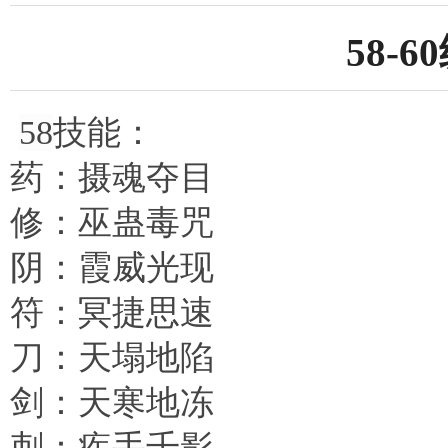
58-
58
技能：
药：摄魂夺目
修：巫蛊毒咒
阴：霞威光现
符：冥捷思速
刀：天塌地陷
剑：天寒地冻
刺：疾手千影