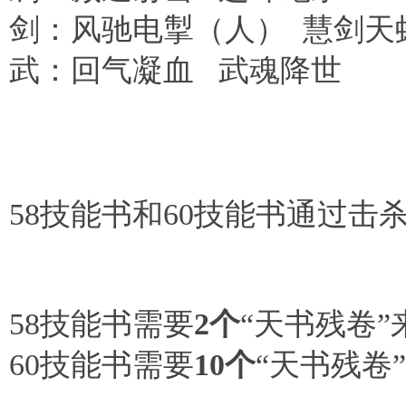
剑：风驰电掣（人）
慧剑天
武：回气凝血
武魂降世
58
技能书和
60
技能书通过击
58
技能书需要
2
个
“天书残卷”
60
技能书需要
10
个
“天书残卷