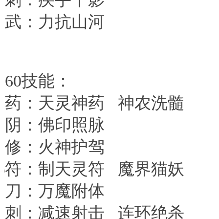
武：力抗山河
60
技能：
药：天灵神药
神农洗髓
阴：佛印照脉
修：火神护驾
符：制天灵符
魔界猫妖
刀：万魔附体
刺：减速射击
连环绝杀